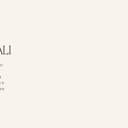
LI
to
a
i e
are